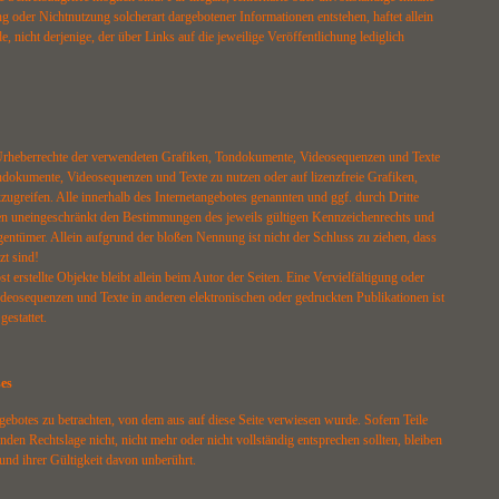
 oder Nichtnutzung solcherart dargebotener Informationen entstehen, haftet allein
, nicht derjenige, der über Links auf die jeweilige Veröffentlichung lediglich
ie Urheberrechte der verwendeten Grafiken, Tondokumente, Videosequenzen und Texte
ondokumente, Videosequenzen und Texte zu nutzen oder auf lizenzfreie Grafiken,
greifen. Alle innerhalb des Internetangebotes genannten und ggf. durch Dritte
en uneingeschränkt den Bestimmungen des jeweils gültigen Kennzeichenrechts und
gentümer. Allein aufgrund der bloßen Nennung ist nicht der Schluss zu ziehen, dass
zt sind!
t erstellte Objekte bleibt allein beim Autor der Seiten. Eine Vervielfältigung oder
osequenzen und Texte in anderen elektronischen oder gedruckten Publikationen ist
estattet.
ses
ngebotes zu betrachten, von dem aus auf diese Seite verwiesen wurde. Sofern Teile
nden Rechtslage nicht, nicht mehr oder nicht vollständig entsprechen sollten, bleiben
und ihrer Gültigkeit davon unberührt.