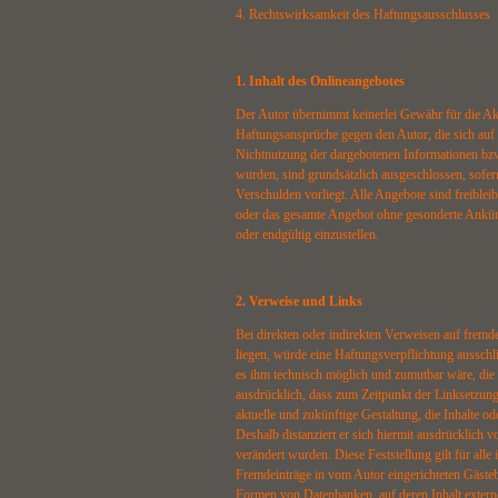
4. Rechtswirksamkeit des Haftungsausschlusses
1. Inhalt des Onlineangebotes
Der Autor übernimmt keinerlei Gewähr für die Aktua
Haftungsansprüche gegen den Autor, die sich auf 
Nichtnutzung der dargebotenen Informationen bzw
wurden, sind grundsätzlich ausgeschlossen, sofern
Verschulden vorliegt. Alle Angebote sind freibleib
oder das gesamte Angebot ohne gesonderte Ankünd
oder endgültig einzustellen.
2. Verweise und Links
Bei direkten oder indirekten Verweisen auf fremd
liegen, würde eine Haftungsverpflichtung ausschli
es ihm technisch möglich und zumutbar wäre, die N
ausdrücklich, dass zum Zeitpunkt der Linksetzung 
aktuelle und zukünftige Gestaltung, die Inhalte od
Deshalb distanziert er sich hiermit ausdrücklich v
verändert wurden. Diese Feststellung gilt für all
Fremdeinträge in vom Autor eingerichteten Gästeb
Formen von Datenbanken, auf deren Inhalt externe 