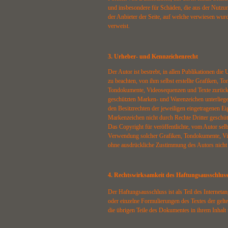
und insbesondere für Schäden, die aus der Nutzung
der Anbieter der Seite, auf welche verwiesen wurde
verweist.
3. Urheber- und Kennzeichenrecht
Der Autor ist bestrebt, in allen Publikationen d
zu beachten, von ihm selbst erstellte Grafiken, T
Tondokumente, Videosequenzen und Texte zurückzu
geschützten Marken- und Warenzeichen unterlieg
den Besitzrechten der jeweiligen eingetragenen Ei
Markenzeichen nicht durch Rechte Dritter geschüt
Das Copyright für veröffentlichte, vom Autor selbs
Verwendung solcher Grafiken, Tondokumente, Vide
ohne ausdrückliche Zustimmung des Autors nicht g
4. Rechtswirksamkeit des Haftungsausschlus
Der Haftungsausschluss ist als Teil des Interneta
oder einzelne Formulierungen des Textes der gelte
die übrigen Teile des Dokumentes in ihrem Inhalt 