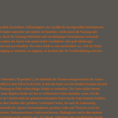
lität, Korrektheit, Vollständigkeit oder Qualität der bereitgestellten Informationen.
Schäden materieller oder ideeller Art beziehen, welche durch die Nutzung oder
. durch die Nutzung fehlerhafter und unvollständiger Informationen verursacht
 seitens des Autors kein nachweislich vorsätzliches oder grob fahrlässiges
end und unverbindlich. Der Autor behält es sich ausdrücklich vor, Teile der Seiten
igung zu verändern, zu ergänzen, zu löschen oder die Veröffentlichung zeitweise
e Webseiten ("Hyperlinks"), die außerhalb des Verantwortungsbereiches des Autors
eßlich in dem Fall in Kraft treten, in dem der Autor von den Inhalten Kenntnis hat und
utzung im Falle rechtswidriger Inhalte zu verhindern. Der Autor erklärt hiermit
keine illegalen Inhalte auf den zu verlinkenden Seiten erkennbar waren. Auf die
er die Urheberschaft der gelinkten/verknüpften Seiten hat der Autor keinerlei Einfluss.
on allen Inhalten aller gelinkten /verknüpften Seiten, die nach der Linksetzung
e innerhalb des eigenen Internetangebotes gesetzten Links und Verweise sowie für
üchern, Diskussionsforen, Linkverzeichnissen, Mailinglisten und in allen anderen
Schreibzugriffe möglich sind. Für illegale, fehlerhafte oder unvollständige Inhalte